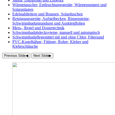
Sauna, Dampfbad und Zubehör
Wärmetauscher, Entfeuchtungsgeräte, Wärmepumpen und
Solaranlagen
Edelstahlleitern und Brausen, Solarduschen
Reinigungsgeräte, Aufstelbecken, Rinnensteine,
Schwimmbadumrandung und Auskleidfolien
Mess-, Regel und Dosiertechnik
Schwimmbadabdecksyteme, manuell und automatisch
Schwimmbadpflegemittel mit und ohne Chlor, Filtersand
PVC-Kugelhähne, Fittinge, Rohre, Kleber und
Klebeschläuche
Previous Slide
◀︎
Next Slide
▶︎